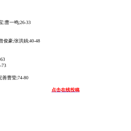
一鸣;26-33
;张洪娟;40-48
63
73
莹;74-80
点击在线投稿