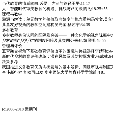
当代教育的情感转向:必要、内涵与路径王平;11-17
人工智能时代审美教育的机遇、挑战与路向凌鹏飞;18-25+55
课程与教学
溯源与解读：单元教学的价值取向嬗变与概念重构汤牧文;吴立宝;曹
儿童友好视角的教学空间建构吴亮奎;杨艺宁;34-39
乡村教育
乡村教师身份认同的区隔及突破——一种文化学的视角陈振中;曾俊豪
乡村教师“乡贤化”的制度困境及其突围孙来勤;魏晨明;49-55
管理与评价
五育融合视角下基础教育评价改革的困境与路径选择李婧玮;56-
新时代乡村教育评价改革：潜在风险及其防控覃发业;张成林;64-
决策参考
我国推进义务教育优质均衡发展的基本逻辑、问题审视与制度完善曹
奋斗新征程 九秩再出发 华南师范大学教育科学学院简介81
(c)2008-2018 聚期刊