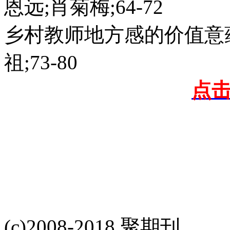
恩远;肖菊梅;64-72
乡村教师地方感的价值意
祖;73-80
点
(c)2008-2018 聚期刊